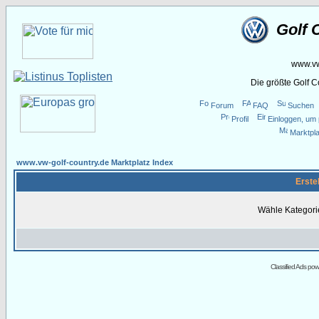
Golf 
www.vw
Die größte Golf 
Forum
FAQ
Suchen
Profil
Einloggen, um 
Marktpla
www.vw-golf-country.de Marktplatz Index
Erste
Wähle Kategor
Classified Ads po