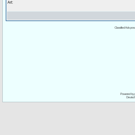
Art:
Classified Ads po
Powered by
Deutsc