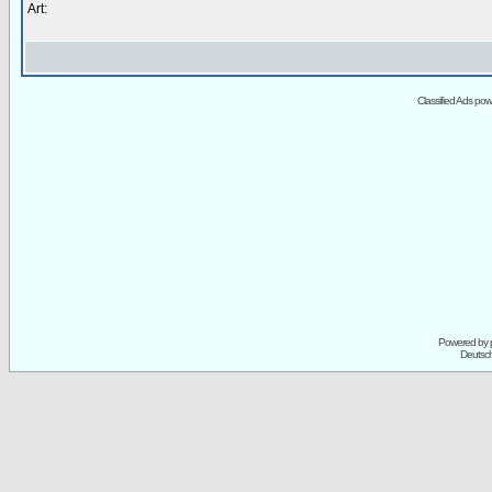
Art:
Classified Ads po
Powered by
Deutsc