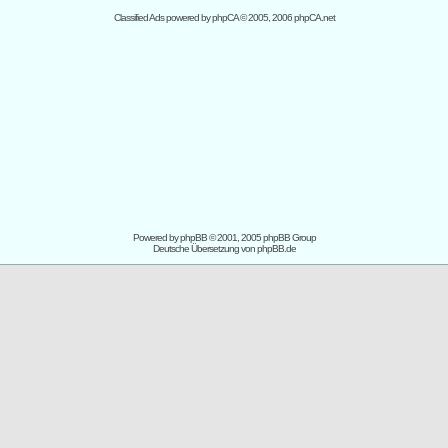
Classified Ads powered by
phpCA
© 2005, 2006 phpCA.net
Powered by
phpBB
© 2001, 2005 phpBB Group
Deutsche Übersetzung von
phpBB.de