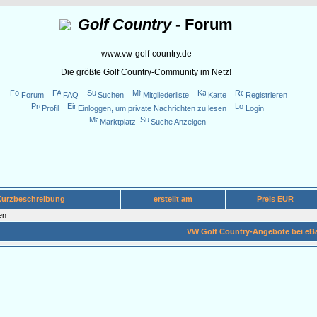
Golf Country
- Forum
www.vw-golf-country.de
Die größte Golf Country-Community im Netz!
Forum
FAQ
Suchen
Mitgliederliste
Karte
Registrieren
Profil
Einloggen, um private Nachrichten zu lesen
Login
Marktplatz
Suche Anzeigen
Kurzbeschreibung
erstellt am
Preis EUR
en
VW Golf Country-Angebote bei eB