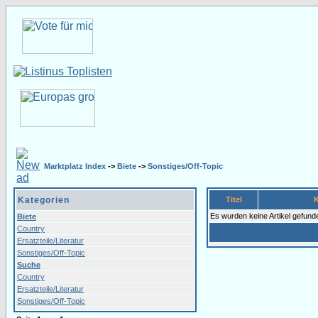
Marktplatz Index
->
Biete
->
Sonstiges/Off-Topic
Kategorien
Titel
Es wurden keine Artikel gefund
Biete
Country
Ersatzteile/Literatur
Sonstiges/Off-Topic
Suche
Country
Ersatzteile/Literatur
Sonstiges/Off-Topic