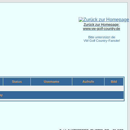
Zurück zur Homepage:
www.vw-golf-country.de
Bitte unterstützt die
VW Golf Country-Fansite!
Status
Username
Aufrufe
Bild
ay