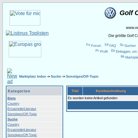
Golf 
www.vw
Die größte Golf 
Forum
FAQ
Suchen
Profil
Einloggen, um 
Marktpla
Marktplatz Index
->
Suche
->
Sonstiges/Off-Topic
Kategorien
Titel
Kurzbeschreibung
Es wurden keine Artikel gefunden
Biete
Country
Ersatzteile/Literatur
Sonstiges/Off-Topic
Suche
Country
Ersatzteile/Literatur
Sonstiges/Off-Topic