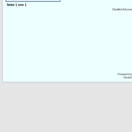
Seite
1
von
1
Classified Ads po
Powered by
Deutsc