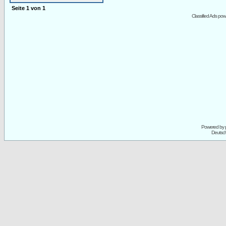
Seite
1
von
1
Classified Ads po
Powered by
Deutsc