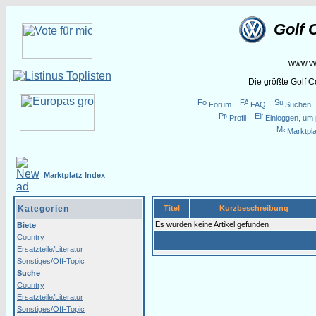
Golf 
www.vw
Die größte Golf 
Forum
FAQ
Suchen
Profil
Einloggen, um 
Marktpla
Marktplatz Index
Kategorien
Titel
Kurzbeschreibung
Es wurden keine Artikel gefunden
Biete
Country
Ersatzteile/Literatur
Sonstiges/Off-Topic
Suche
Country
Ersatzteile/Literatur
Sonstiges/Off-Topic