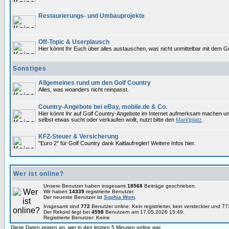
Restaurierungs- und Umbauprojekte
Off-Topic & Userplausch
Hier könnt Ihr Euch über alles austauschen, was nicht unmittelbar mit dem Go
Sonstiges
Allgemeines rund um den Golf Country
Alles, was woanders nicht reinpasst.
Country-Angebote bei eBay, mobile.de & Co.
Hier könnt Ihr auf Golf Country-Angebote im Internet aufmerksam machen u
selbst etwas sucht oder verkaufen wollt, nutzt bitte den
Marktplatz
.
KFZ-Steuer & Versicherung
"Euro 2" für Golf Country dank Kaltlaufregler! Weitere Infos hier.
Wer ist online?
Unsere Benutzer haben insgesamt
18568
Beiträge geschrieben.
Wir haben
14339
registrierte Benutzer.
Der neueste Benutzer ist
Sophia Wom
.
Insgesamt sind
772
Benutzer online: Kein registrierter, kein versteckter und 
Der Rekord liegt bei
4598
Benutzern am 17.05.2026 15:49.
Registrierte Benutzer: Keine
Diese Daten zeigen an, wer in den letzten 5 Minuten online war.