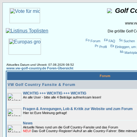
Golf C
www.vw
Die größte Golf 
Forum
FAQ
Suchen
Profil
Einloggen, um 
Marktpla
Aktuelles Datum und Uhrzeit: 07.08.2026 08:52
www.vw-golf-country.de Foren-Übersicht
Forum
VW Golf Country Fansite & Forum
WICHTIG +++ WICHTIG +++ WICHTIG
An alle User - bitte alle 4 Beiträge aufmerksam lesen!
Fragen & Anregungen, Lob & Kritik zur Website und zum Forum
Hier ist Eure Meinung gefragt!
News
Aktuelle News rund um die Golf Country-Fansite und das Forum
NEU!
Das Golf Country-Register! Aufruf an alle Country-Fahrer: Bitte mitma