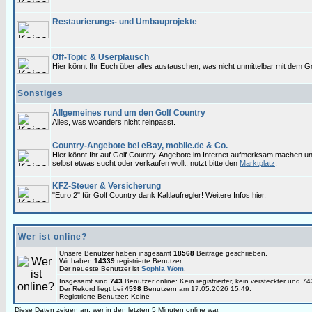
Restaurierungs- und Umbauprojekte
Off-Topic & Userplausch
Hier könnt Ihr Euch über alles austauschen, was nicht unmittelbar mit dem Go
Sonstiges
Allgemeines rund um den Golf Country
Alles, was woanders nicht reinpasst.
Country-Angebote bei eBay, mobile.de & Co.
Hier könnt Ihr auf Golf Country-Angebote im Internet aufmerksam machen u
selbst etwas sucht oder verkaufen wollt, nutzt bitte den
Marktplatz
.
KFZ-Steuer & Versicherung
"Euro 2" für Golf Country dank Kaltlaufregler! Weitere Infos hier.
Wer ist online?
Unsere Benutzer haben insgesamt
18568
Beiträge geschrieben.
Wir haben
14339
registrierte Benutzer.
Der neueste Benutzer ist
Sophia Wom
.
Insgesamt sind
743
Benutzer online: Kein registrierter, kein versteckter und 
Der Rekord liegt bei
4598
Benutzern am 17.05.2026 15:49.
Registrierte Benutzer: Keine
Diese Daten zeigen an, wer in den letzten 5 Minuten online war.