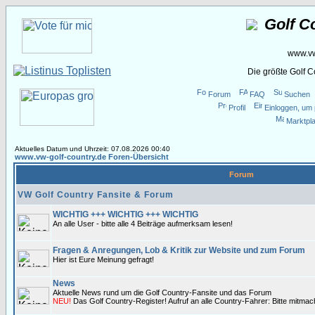
Golf C
www.vw
Die größte Golf 
Forum
FAQ
Suchen
Profil
Einloggen, um 
Marktpla
Aktuelles Datum und Uhrzeit: 07.08.2026 00:40
www.vw-golf-country.de Foren-Übersicht
Forum
VW Golf Country Fansite & Forum
WICHTIG +++ WICHTIG +++ WICHTIG
An alle User - bitte alle 4 Beiträge aufmerksam lesen!
Fragen & Anregungen, Lob & Kritik zur Website und zum Forum
Hier ist Eure Meinung gefragt!
News
Aktuelle News rund um die Golf Country-Fansite und das Forum
NEU!
Das Golf Country-Register! Aufruf an alle Country-Fahrer: Bitte mitma