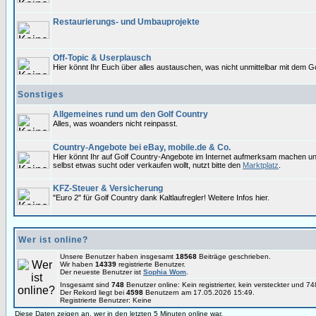
Restaurierungs- und Umbauprojekte
Off-Topic & Userplausch
Hier könnt Ihr Euch über alles austauschen, was nicht unmittelbar mit dem Go
Sonstiges
Allgemeines rund um den Golf Country
Alles, was woanders nicht reinpasst.
Country-Angebote bei eBay, mobile.de & Co.
Hier könnt Ihr auf Golf Country-Angebote im Internet aufmerksam machen u
selbst etwas sucht oder verkaufen wollt, nutzt bitte den
Marktplatz
.
KFZ-Steuer & Versicherung
"Euro 2" für Golf Country dank Kaltlaufregler! Weitere Infos hier.
Wer ist online?
Unsere Benutzer haben insgesamt
18568
Beiträge geschrieben.
Wir haben
14339
registrierte Benutzer.
Der neueste Benutzer ist
Sophia Wom
.
Insgesamt sind
748
Benutzer online: Kein registrierter, kein versteckter und 
Der Rekord liegt bei
4598
Benutzern am 17.05.2026 15:49.
Registrierte Benutzer: Keine
Diese Daten zeigen an, wer in den letzten 5 Minuten online war.