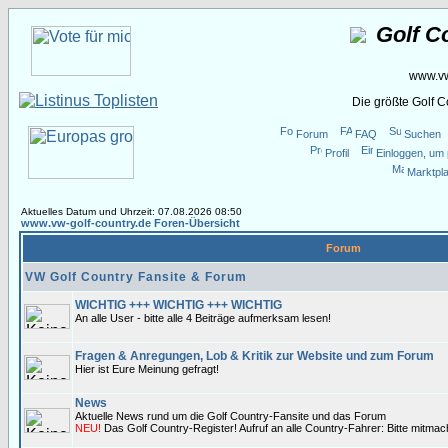
Golf C
www.vw
Die größte Golf 
Forum
FAQ
Suchen
Profil
Einloggen, um 
Marktpla
Aktuelles Datum und Uhrzeit: 07.08.2026 08:50
www.vw-golf-country.de Foren-Übersicht
Forum
VW Golf Country Fansite & Forum
WICHTIG +++ WICHTIG +++ WICHTIG
An alle User - bitte alle 4 Beiträge aufmerksam lesen!
Fragen & Anregungen, Lob & Kritik zur Website und zum Forum
Hier ist Eure Meinung gefragt!
News
Aktuelle News rund um die Golf Country-Fansite und das Forum
NEU!
Das Golf Country-Register! Aufruf an alle Country-Fahrer: Bitte mitma