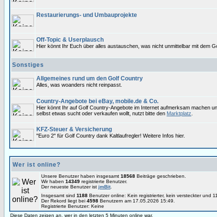
Restaurierungs- und Umbauprojekte
Off-Topic & Userplausch
Hier könnt Ihr Euch über alles austauschen, was nicht unmittelbar mit dem Go
Sonstiges
Allgemeines rund um den Golf Country
Alles, was woanders nicht reinpasst.
Country-Angebote bei eBay, mobile.de & Co.
Hier könnt Ihr auf Golf Country-Angebote im Internet aufmerksam machen u
selbst etwas sucht oder verkaufen wollt, nutzt bitte den
Marktplatz
.
KFZ-Steuer & Versicherung
"Euro 2" für Golf Country dank Kaltlaufregler! Weitere Infos hier.
Wer ist online?
Unsere Benutzer haben insgesamt
18568
Beiträge geschrieben.
Wir haben
14349
registrierte Benutzer.
Der neueste Benutzer ist
jmBit
.
Insgesamt sind
1188
Benutzer online: Kein registrierter, kein versteckter und
Der Rekord liegt bei
4598
Benutzern am 17.05.2026 15:49.
Registrierte Benutzer: Keine
Diese Daten zeigen an, wer in den letzten 5 Minuten online war.