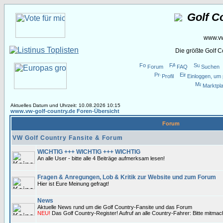
Golf C
www.vw
Die größte Golf 
Forum
FAQ
Suchen
Profil
Einloggen, um 
Marktpla
Aktuelles Datum und Uhrzeit: 10.08.2026 10:15
www.vw-golf-country.de Foren-Übersicht
Forum
VW Golf Country Fansite & Forum
WICHTIG +++ WICHTIG +++ WICHTIG
An alle User - bitte alle 4 Beiträge aufmerksam lesen!
Fragen & Anregungen, Lob & Kritik zur Website und zum Forum
Hier ist Eure Meinung gefragt!
News
Aktuelle News rund um die Golf Country-Fansite und das Forum
NEU!
Das Golf Country-Register! Aufruf an alle Country-Fahrer: Bitte mitma