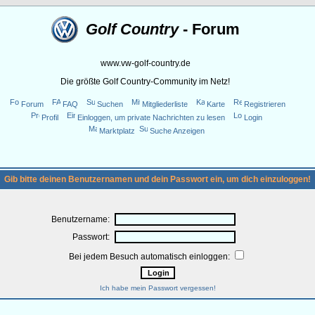
Golf Country
- Forum
www.vw-golf-country.de
Die größte Golf Country-Community im Netz!
Forum
FAQ
Suchen
Mitgliederliste
Karte
Registrieren
Profil
Einloggen, um private Nachrichten zu lesen
Login
Marktplatz
Suche Anzeigen
Gib bitte deinen Benutzernamen und dein Passwort ein, um dich einzuloggen!
Benutzername:
Passwort:
Bei jedem Besuch automatisch einloggen:
Ich habe mein Passwort vergessen!