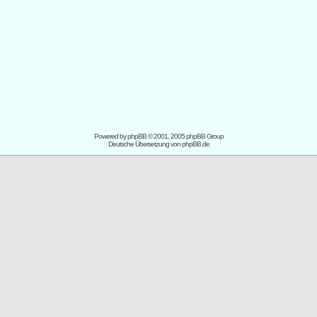
Powered by
phpBB
© 2001, 2005 phpBB Group
Deutsche Übersetzung von
phpBB.de