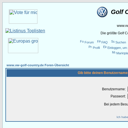
Golf 
www.vw
Die größte Golf 
Forum
FAQ
Suchen
Profil
Einloggen, um 
Marktpla
www.vw-golf-country.de Foren-Übersicht
Gib bitte deinen Benutzername
Benutzername:
Passwort:
Bei jedem Besu
Ich habe