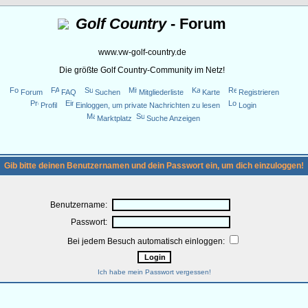
Golf Country
- Forum
www.vw-golf-country.de
Die größte Golf Country-Community im Netz!
Forum
FAQ
Suchen
Mitgliederliste
Karte
Registrieren
Profil
Einloggen, um private Nachrichten zu lesen
Login
Marktplatz
Suche Anzeigen
Gib bitte deinen Benutzernamen und dein Passwort ein, um dich einzuloggen!
Benutzername:
Passwort:
Bei jedem Besuch automatisch einloggen:
Ich habe mein Passwort vergessen!