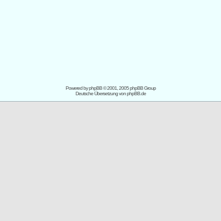
Powered by
phpBB
© 2001, 2005 phpBB Group
Deutsche Übersetzung von
phpBB.de