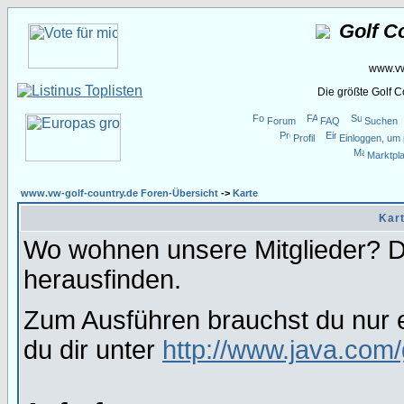
Golf C
www.vw
Die größte Golf 
Forum
FAQ
Suchen
Profil
Einloggen, um 
Marktpla
www.vw-golf-country.de Foren-Übersicht
->
Karte
Kart
Wo wohnen unsere Mitglieder? Da
herausfinden.
Zum Ausführen brauchst du nur e
du dir unter
http://www.java.com/