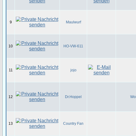
9
Maulwurf
10
HO-VW-611
11
jojo
12
Dr.Hoppel
Wol
13
Country Fan