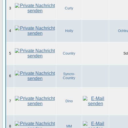
3
Curly
4
Holly
Ochtru
5
Country
Sc
Syncro-
6
Country
7
Dino
8
MM