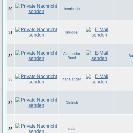
30
hemicuda
31
knuddel
Allrounder
32
Bo
Boml
33
naheländer
34
Dietrich
35
nala