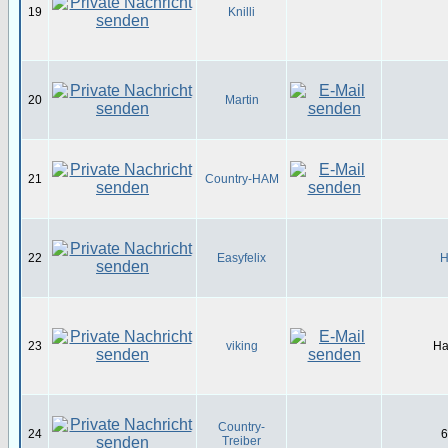
19
Knilli
20
Martin
21
Country-HAM
22
Easyfelix
H
23
viking
Ha
Country-
24
6
Treiber