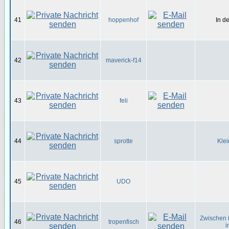
41
hoppenhof
In d
42
maverick-f14
43
feli
44
sprotte
Klei
45
UDO
Zwischen 
46
tropenfisch
i