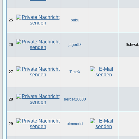
25
bubu
26
jager58
Schwabe
27
TimeX
28
berger20000
29
bimmerist