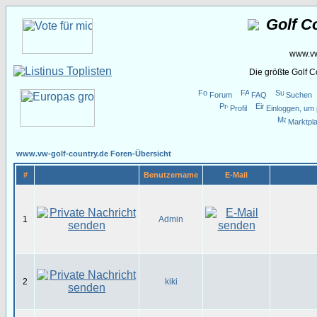
Golf C
www.vw
Die größte Golf 
Forum
FAQ
Suchen
Profil
Einloggen, um 
Marktpla
www.vw-golf-country.de Foren-Übersicht
#
Benutzername
E-Mail
1
Admin
2
kiki