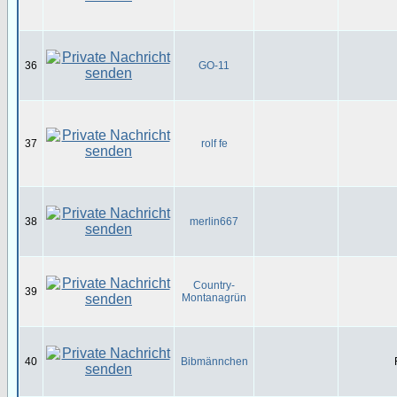
36
GO-11
37
rolf fe
38
merlin667
Country-
39
Montanagrün
40
Bibmännchen