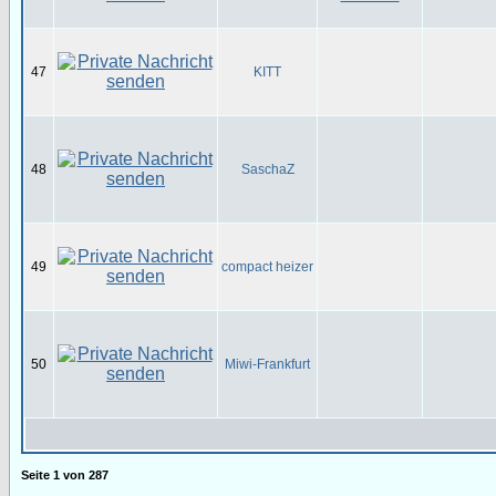
47
KITT
48
SaschaZ
49
compact heizer
50
Miwi-Frankfurt
Seite
1
von
287