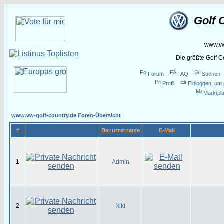
Golf 
www.vw
Die größte Golf 
Forum
FAQ
Suchen
Profil
Einloggen, um 
Marktpla
www.vw-golf-country.de Foren-Übersicht
#
Benutzername
E-Mail
1
Admin
2
kiki