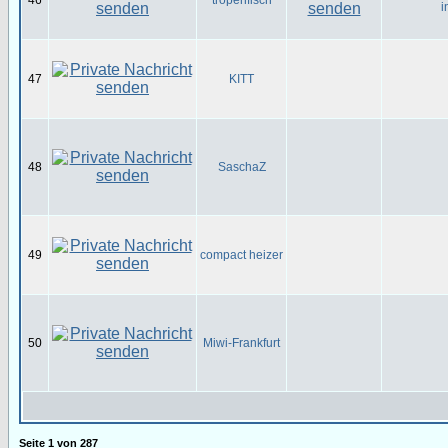
46
tropenfisch
i
47
KITT
48
SaschaZ
49
compact heizer
50
Miwi-Frankfurt
Seite
1
von
287