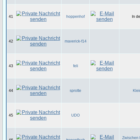
41
hoppenhof
In d
42
maverick-f14
43
feli
44
sprotte
Klei
45
UDO
Zwischen 