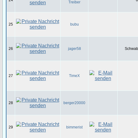
24
6
Treiber
25
bubu
26
jager58
Schwabe
27
TimeX
28
berger20000
29
bimmerist