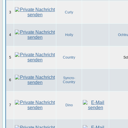
3
Curly
4
Holly
Ochtru
5
Country
Sc
Syncro-
6
Country
7
Dino