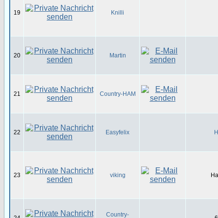
19
Knilli
20
Martin
21
Country-HAM
22
Easyfelix
H
23
viking
Ha
Country-