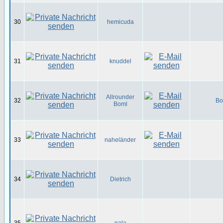
30
hemicuda
31
knuddel
Allrounder
32
Bo
Boml
33
naheländer
34
Dietrich