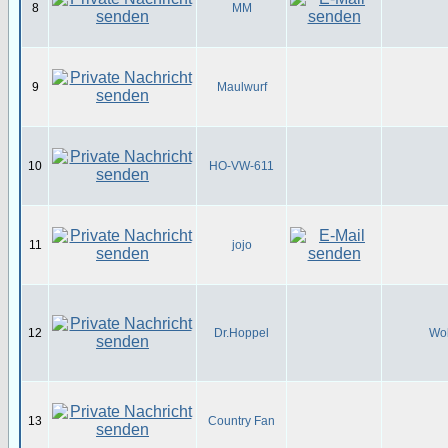
8
MM
9
Maulwurf
10
HO-VW-611
11
jojo
12
Dr.Hoppel
Wol
13
Country Fan