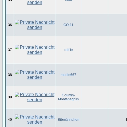
35
nala
36
GO-11
37
rolf fe
38
merlin667
Country-
39
Montanagrün
40
Bibmännchen