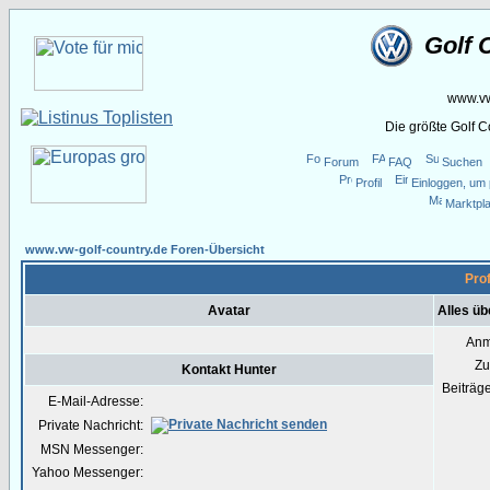
Golf 
www.vw
Die größte Golf 
Forum
FAQ
Suchen
Profil
Einloggen, um 
Marktpla
www.vw-golf-country.de Foren-Übersicht
Prof
Avatar
Alles üb
Anm
Zu
Kontakt Hunter
Beiträg
E-Mail-Adresse:
Private Nachricht:
MSN Messenger:
Yahoo Messenger: