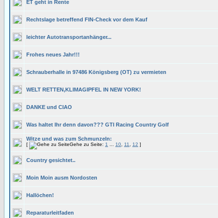
ET geht in Rente
Rechtslage betreffend FIN-Check vor dem Kauf
leichter Autotransportanhänger...
Frohes neues Jahr!!!
Schrauberhalle in 97486 Königsberg (OT) zu vermieten
WELT RETTEN,KLIMAGIPFEL IN NEW YORK!
DANKE und CIAO
Was haltet Ihr denn davon??? GTI Racing Country Golf
Witze und was zum Schmunzeln:
[
Gehe zu Seite:
1
...
10
,
11
,
12
]
Country gesichtet..
Moin Moin ausm Nordosten
Hallöchen!
Reparaturleitfaden