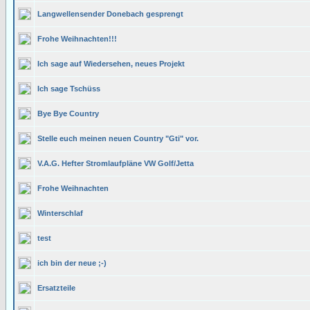
Langwellensender Donebach gesprengt
Frohe Weihnachten!!!
Ich sage auf Wiedersehen, neues Projekt
Ich sage Tschüss
Bye Bye Country
Stelle euch meinen neuen Country "Gti" vor.
V.A.G. Hefter Stromlaufpläne VW Golf/Jetta
Frohe Weihnachten
Winterschlaf
test
ich bin der neue ;-)
Ersatzteile