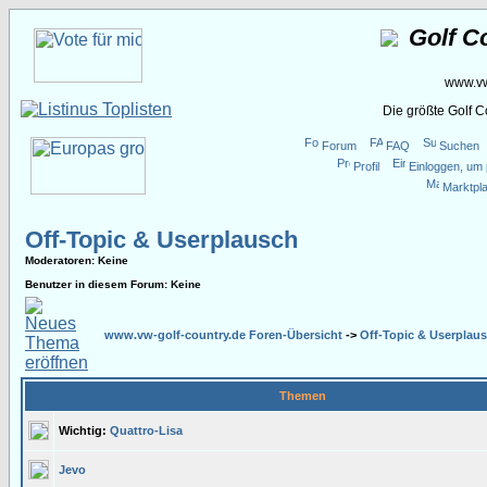
Golf C
www.vw
Die größte Golf 
Forum
FAQ
Suchen
Profil
Einloggen, um 
Marktpla
Off-Topic & Userplausch
Moderatoren
: Keine
Benutzer in diesem Forum: Keine
www.vw-golf-country.de Foren-Übersicht
->
Off-Topic & Userplau
Themen
Wichtig:
Quattro-Lisa
Jevo