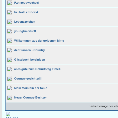
Fahrzeugwechsel
bei Nala entdeckt
Lebenszeichen
youngtimertreff
Willkommen aus der goldenen Mitte
der Franken - Country
Gästebuch bereinigen
alles gute zum Geburtstag TimeX
Country gesichtet!!!
Moin Moin bin der Neue
Neuer Country Besitzer
Siehe Beiträge der let