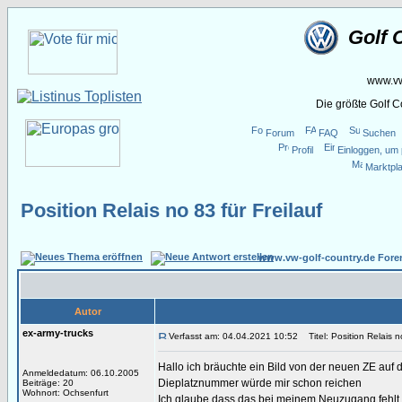
Golf 
www.vw
Die größte Golf 
Forum
FAQ
Suchen
Profil
Einloggen, um 
Marktpla
Position Relais no 83 für Freilauf
www.vw-golf-country.de Fore
Autor
ex-army-trucks
Verfasst am: 04.04.2021 10:52
Titel: Position Relais no
Hallo ich bräuchte ein Bild von der neuen ZE auf 
Anmeldedatum: 06.10.2005
Dieplatznummer würde mir schon reichen
Beiträge: 20
Wohnort: Ochsenfurt
Ich glaube dass das bei meinem Neuzugang fehlt