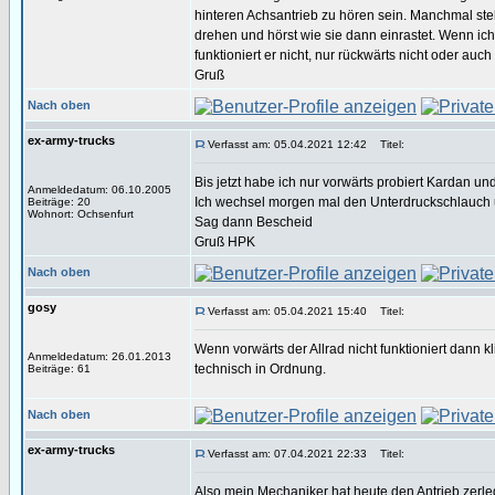
hinteren Achsantrieb zu hören sein. Manchmal st
drehen und hörst wie sie dann einrastet. Wenn ich 
funktioniert er nicht, nur rückwärts nicht oder auch
Gruß
Nach oben
ex-army-trucks
Verfasst am: 05.04.2021 12:42
Titel:
Bis jetzt habe ich nur vorwärts probiert Kardan u
Anmeldedatum: 06.10.2005
Ich wechsel morgen mal den Unterdruckschlauch 
Beiträge: 20
Wohnort: Ochsenfurt
Sag dann Bescheid
Gruß HPK
Nach oben
gosy
Verfasst am: 05.04.2021 15:40
Titel:
Wenn vorwärts der Allrad nicht funktioniert dann k
Anmeldedatum: 26.01.2013
technisch in Ordnung.
Beiträge: 61
Nach oben
ex-army-trucks
Verfasst am: 07.04.2021 22:33
Titel:
Also mein Mechaniker hat heute den Antrieb zerle