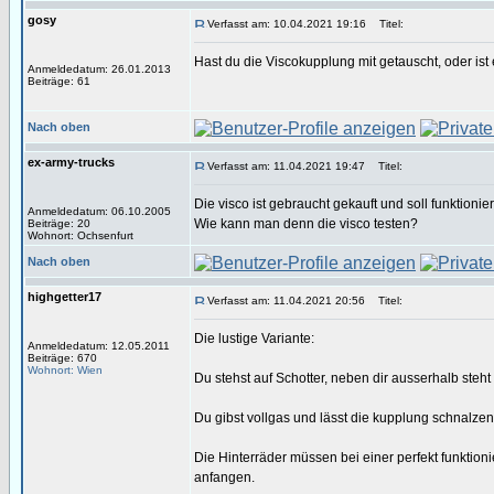
gosy
Verfasst am: 10.04.2021 19:16
Titel:
Hast du die Viscokupplung mit getauscht, oder is
Anmeldedatum: 26.01.2013
Beiträge: 61
Nach oben
ex-army-trucks
Verfasst am: 11.04.2021 19:47
Titel:
Die visco ist gebraucht gekauft und soll funktionie
Anmeldedatum: 06.10.2005
Wie kann man denn die visco testen?
Beiträge: 20
Wohnort: Ochsenfurt
Nach oben
highgetter17
Verfasst am: 11.04.2021 20:56
Titel:
Die lustige Variante:
Anmeldedatum: 12.05.2011
Beiträge: 670
Wohnort: Wien
Du stehst auf Schotter, neben dir ausserhalb steht
Du gibst vollgas und lässt die kupplung schnalzen
Die Hinterräder müssen bei einer perfekt funkti
anfangen.