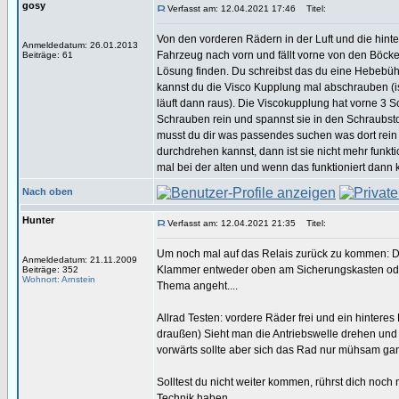
gosy
Verfasst am: 12.04.2021 17:46
Titel:
Von den vorderen Rädern in der Luft und die hint
Anmeldedatum: 26.01.2013
Fahrzeug nach vorn und fällt vorne von den Böck
Beiträge: 61
Lösung finden. Du schreibst das du eine Hebebühn
kannst du die Visco Kupplung mal abschrauben (ist
läuft dann raus). Die Viscokupplung hat vorne 3 
Schrauben rein und spannst sie in den Schraubstoc
musst du dir was passendes suchen was dort rein 
durchdrehen kannst, dann ist sie nicht mehr funkti
mal bei der alten und wenn das funktioniert dann 
Nach oben
Hunter
Verfasst am: 12.04.2021 21:35
Titel:
Um noch mal auf das Relais zurück zu kommen: Das
Anmeldedatum: 21.11.2009
Klammer entweder oben am Sicherungskasten oder a
Beiträge: 352
Wohnort: Arnstein
Thema angeht....
Allrad Testen: vordere Räder frei und ein hinter
draußen) Sieht man die Antriebswelle drehen und die
vorwärts sollte aber sich das Rad nur mühsam gan
Solltest du nicht weiter kommen, rührst dich noc
Technik haben.