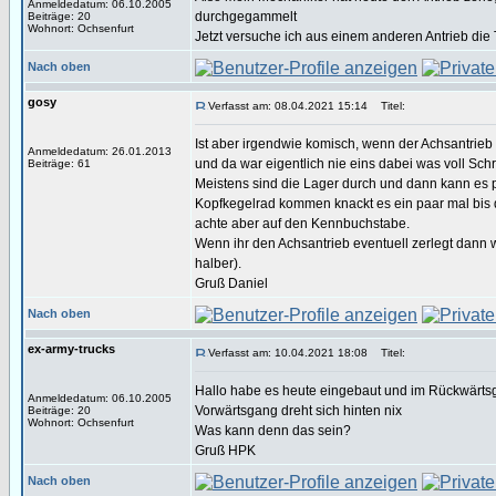
Anmeldedatum: 06.10.2005
durchgegammelt
Beiträge: 20
Wohnort: Ochsenfurt
Jetzt versuche ich aus einem anderen Antrieb die
Nach oben
gosy
Verfasst am: 08.04.2021 15:14
Titel:
Ist aber irgendwie komisch, wenn der Achsantrieb i
Anmeldedatum: 26.01.2013
und da war eigentlich nie eins dabei was voll Sch
Beiträge: 61
Meistens sind die Lager durch und dann kann es p
Kopfkegelrad kommen knackt es ein paar mal bis d
achte aber auf den Kennbuchstabe.
Wenn ihr den Achsantrieb eventuell zerlegt dann w
halber).
Gruß Daniel
Nach oben
ex-army-trucks
Verfasst am: 10.04.2021 18:08
Titel:
Hallo habe es heute eingebaut und im Rückwärtsga
Anmeldedatum: 06.10.2005
Vorwärtsgang dreht sich hinten nix
Beiträge: 20
Wohnort: Ochsenfurt
Was kann denn das sein?
Gruß HPK
Nach oben