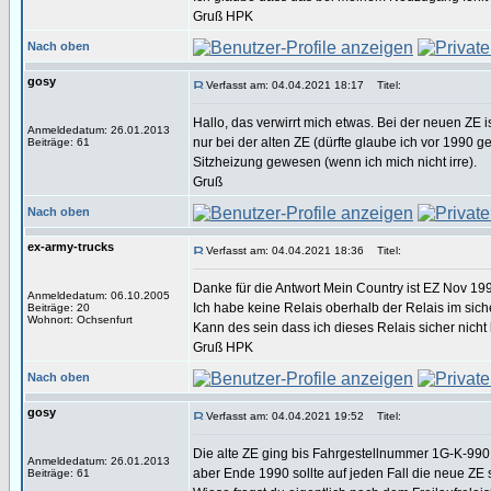
Gruß HPK
Nach oben
gosy
Verfasst am: 04.04.2021 18:17
Titel:
Hallo, das verwirrt mich etwas. Bei der neuen ZE i
Anmeldedatum: 26.01.2013
nur bei der alten ZE (dürfte glaube ich vor 1990
Beiträge: 61
Sitzheizung gewesen (wenn ich mich nicht irre).
Gruß
Nach oben
ex-army-trucks
Verfasst am: 04.04.2021 18:36
Titel:
Danke für die Antwort Mein Country ist EZ Nov 19
Anmeldedatum: 06.10.2005
Ich habe keine Relais oberhalb der Relais im sic
Beiträge: 20
Wohnort: Ochsenfurt
Kann des sein dass ich dieses Relais sicher nich
Gruß HPK
Nach oben
gosy
Verfasst am: 04.04.2021 19:52
Titel:
Die alte ZE ging bis Fahrgestellnummer 1G-K-99
Anmeldedatum: 26.01.2013
aber Ende 1990 sollte auf jeden Fall die neue ZE 
Beiträge: 61