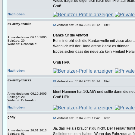
Wieso fragst du eigentlich nach dem Freilaufrelais
Gruß
Nach oben
ex-army-trucks
Verfasst am: 05.04.2021 08:12
Titel:
Danke für die Antwort
Anmeldedatum: 06.10.2005
Bei mir dreht sich die Kardanwelle mit visco aber
Beiträge: 20
Wohnort: Ochsenfurt
Wenn ich mit der Hand drehe klackt es drinnen
Ist des sicher dass die neue ZE kein Freilauf Rela
Gruß HPK
Nach oben
ex-army-trucks
Verfasst am: 05.04.2021 08:14
Titel:
Ident Nummer hat 1GzMW und sollte dann die neu
Anmeldedatum: 06.10.2005
Gruß HPK
Beiträge: 20
Wohnort: Ochsenfurt
Nach oben
gosy
Verfasst am: 05.04.2021 11:42
Titel:
Ja, das Relais brauchst du nicht. Der Freilauf fun
Anmeldedatum: 26.01.2013
Stellelement geschalten. Wenn das Fahrzeug auf 
Beiträge: 61