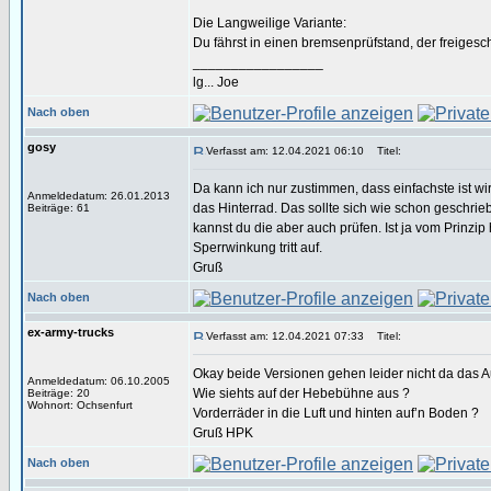
Die Langweilige Variante:
Du fährst in einen bremsenprüfstand, der freigesch
_________________
lg... Joe
Nach oben
gosy
Verfasst am: 12.04.2021 06:10
Titel:
Da kann ich nur zustimmen, dass einfachste ist w
Anmeldedatum: 26.01.2013
das Hinterrad. Das sollte sich wie schon geschr
Beiträge: 61
kannst du die aber auch prüfen. Ist ja vom Prinzi
Sperrwinkung tritt auf.
Gruß
Nach oben
ex-army-trucks
Verfasst am: 12.04.2021 07:33
Titel:
Okay beide Versionen gehen leider nicht da das Au
Anmeldedatum: 06.10.2005
Wie siehts auf der Hebebühne aus ?
Beiträge: 20
Wohnort: Ochsenfurt
Vorderräder in die Luft und hinten auf’n Boden ?
Gruß HPK
Nach oben